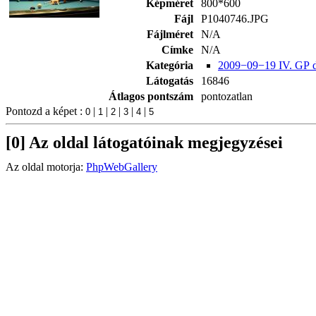
Képméret
800*600
Fájl
P1040746.JPG
Fájlméret
N/A
Címke
N/A
Kategória
2009−09−19 IV. GP 
Látogatás
16846
Átlagos pontszám
pontozatlan
Pontozd a képet :
|
|
|
|
|
[0] Az oldal látogatóinak megjegyzései
Az oldal motorja:
PhpWebGallery