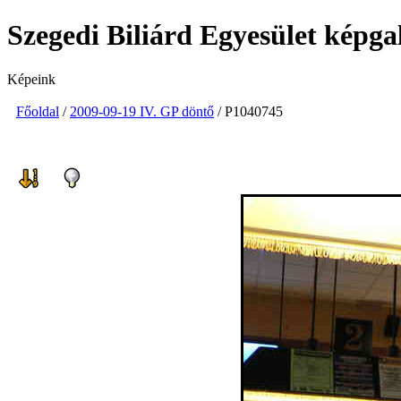
Szegedi Biliárd Egyesület képga
Képeink
Főoldal
/
2009-09-19 IV. GP döntő
/ P1040745