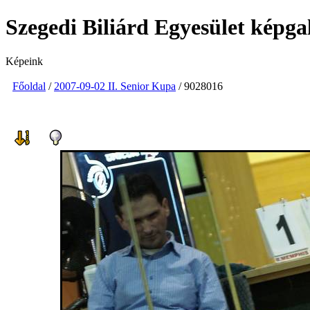
Szegedi Biliárd Egyesület képga
Képeink
Főoldal
/
2007-09-02 II. Senior Kupa
/ 9028016