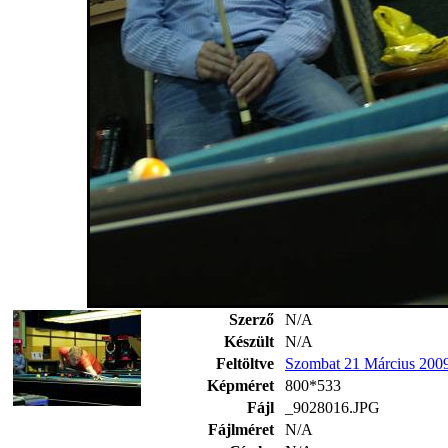
Szerző
N/A
Készült
N/A
Feltöltve
Szombat 21 Március 200
Képméret
800*533
Fájl
_9028016.JPG
Fájlméret
N/A