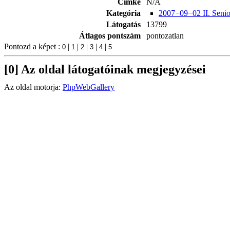
Címke
N/A
Kategória
2007−09−02 II. Seni
Látogatás
13799
Átlagos pontszám
pontozatlan
Pontozd a képet :
|
|
|
|
|
[0] Az oldal látogatóinak megjegyzései
Az oldal motorja:
PhpWebGallery