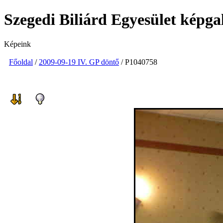
Szegedi Biliárd Egyesület képga
Képeink
Főoldal
/
2009-09-19 IV. GP döntő
/ P1040758