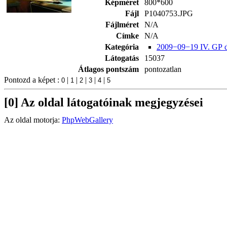
Képméret
800*600
Fájl
P1040753.JPG
Fájlméret
N/A
Címke
N/A
Kategória
2009−09−19 IV. GP 
Látogatás
15037
Átlagos pontszám
pontozatlan
Pontozd a képet :
|
|
|
|
|
[0] Az oldal látogatóinak megjegyzései
Az oldal motorja:
PhpWebGallery