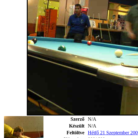
Szerző
N/A
Készült
N/A
Feltöltve
Hétfő 21 Szeptember 200