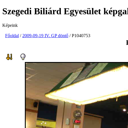
Szegedi Biliárd Egyesület képga
Képeink
Főoldal
/
2009-09-19 IV. GP döntő
/ P1040753