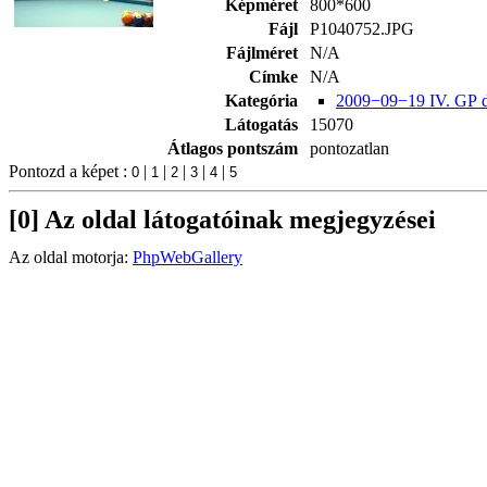
Képméret
800*600
Fájl
P1040752.JPG
Fájlméret
N/A
Címke
N/A
Kategória
2009−09−19 IV. GP 
Látogatás
15070
Átlagos pontszám
pontozatlan
Pontozd a képet :
|
|
|
|
|
[0] Az oldal látogatóinak megjegyzései
Az oldal motorja:
PhpWebGallery