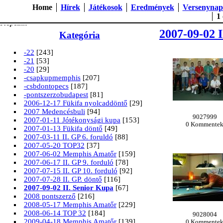
Szegedi Biliárd Egyesület képgal
Home
Hírek
Játékosok
Eredmények
Versenynap
1
Képeink
2007-09-02 
Kategória
-22
[243]
-21
[53]
-20
[29]
-csapkupmemphis
[207]
-csbdontopecs
[187]
-pontszerzobudapest
[81]
2006-12-17 Fükifa nyolcaddöntő
[29]
2007 Medencésbuli
[94]
9027999
2007-01-11 Jótékonysági kupa
[153]
0 Kommente
2007-01-13 Fükifa döntő
[49]
2007-03-11 II. GP 6. foruldó
[88]
2007-05-20 TOP32
[37]
2007-06-02 Memphis Amatőr
[159]
2007-06-17 II. GP 9. forduló
[78]
2007-07-15 II. GP 10. forduló
[92]
2007-07-28 II. GP. döntő
[116]
2007-09-02 II. Senior Kupa
[67]
2008 pontszerző
[216]
2008-05-17 Memphis Amatőr
[229]
2008-06-14 TOP 32
[184]
9028004
2009-04-18 Memphis Amatőr
[139]
0 Kommente