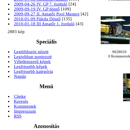
2009-04-26 IV. GP 7. forduló
[24]
2009-09-19 IV. GP döntő
[109]
2009-09-27 II. Amatőr Pool Masters
[42]
2010-01-09 Fükifa Döntő
[135]
2010-01-18 III Amatőr 1. forduló
[43]
2883 kép
Speciális
Legtöbbször nézett
9028010
Legjobban pontozott
0 Kommente
Véletlenszerű képek
Legfrissebb képek
Legfrissebb kategória
Naptár
Menü
Címke
Keresés
Kommentek
Impresszum
RSS
Azonosítás