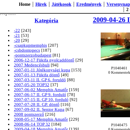
Szegedi Biliárd Egyesület képgal
Home
Hírek
Játékosok
Eredmények
Versenynap
2
Képeink
2009-04-26 I
Kategória
-22
[243]
-21
[53]
-20
[29]
-csapkupmemphis
[207]
-csbdontopecs
[187]
-pontszerzobudapest
[81]
2006-12-17 Fükifa nyolcaddöntő
[29]
2007 Medencésbuli
[94]
P1040461
2007-01-11 Jótékonysági kupa
[153]
0 Kommente
2007-01-13 Fükifa döntő
[49]
2007-03-11 II. GP 6. foruldó
[88]
2007-05-20 TOP32
[37]
2007-06-02 Memphis Amatőr
[159]
2007-06-17 II. GP 9. forduló
[78]
2007-07-15 II. GP 10. forduló
[92]
2007-07-28 II. GP. döntő
[116]
2007-09-02 II. Senior Kupa
[67]
2008 pontszerző
[216]
2008-05-17 Memphis Amatőr
[229]
2008-06-14 TOP 32
[184]
P1040475
2009-04-18 Memphis Amatőr
[139]
0 Kommente