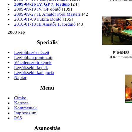
2009-04-26 IV. GP 7. forduló
[24]
2009-09-19 IV. GP döntő
[109]
2009-09-27 II. Amatőr Pool Masters
[42]
2010-01-09 Fükifa Döntő
[135]
2010-01-18 III Amatőr 1. forduló
[43]
2883 kép
Speciális
Legtöbbször nézett
P1040488
Legjobban pontozott
0 Kommente
Véletlenszerű képek
Legfrissebb képek
Legfrissebb kategória
Naptár
Menü
Címke
Keresés
Kommentek
Impresszum
RSS
Azonosítás